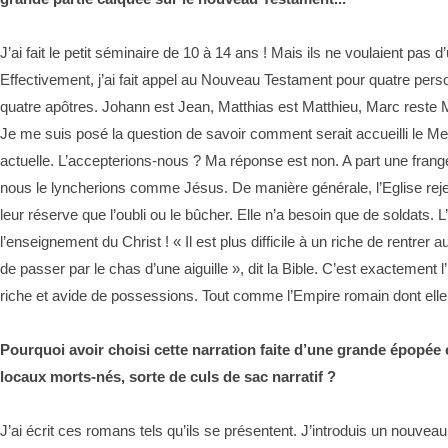
J’ai fait le petit séminaire de 10 à 14 ans ! Mais ils ne voulaient pa
Effectivement, j’ai fait appel au Nouveau Testament pour quatre pers
quatre apôtres. Johann est Jean, Matthias est Matthieu, Marc reste 
Je me suis posé la question de savoir comment serait accueilli le Mess
actuelle. L’accepterions-nous ? Ma réponse est non. A part une frang
nous le lyncherions comme Jésus. De manière générale, l’Eglise rejet
leur réserve que l’oubli ou le bûcher. Elle n’a besoin que de soldats. L
l’enseignement du Christ ! « Il est plus difficile à un riche de rentr
de passer par le chas d’une aiguille », dit la Bible. C’est exactement l’i
riche et avide de possessions. Tout comme l’Empire romain dont ell
Pourquoi avoir choisi cette narration faite d’une grande épopée 
locaux morts-nés, sorte de culs de sac narratif ?
J’ai écrit ces romans tels qu’ils se présentent. J’introduis un nouve