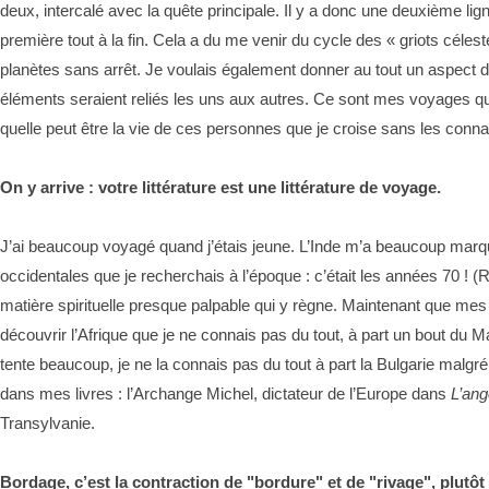
deux, intercalé avec la quête principale. Il y a donc une deuxième ligne
première tout à la fin. Cela a du me venir du cycle des « griots céleste
planètes sans arrêt. Je voulais également donner au tout un aspect de
éléments seraient reliés les uns aux autres. Ce sont mes voyages qui
quelle peut être la vie de ces personnes que je croise sans les conna
On y arrive : votre littérature est une littérature de voyage.
J’ai beaucoup voyagé quand j’étais jeune. L’Inde m’a beaucoup marqu
occidentales que je recherchais à l’époque : c’était les années 70 ! (Ri
matière spirituelle presque palpable qui y règne. Maintenant que mes 
découvrir l’Afrique que je ne connais pas du tout, à part un bout du 
tente beaucoup, je ne la connais pas du tout à part la Bulgarie malgré l
dans mes livres : l’Archange Michel, dictateur de l’Europe dans
L’ang
Transylvanie.
Bordage, c’est la contraction de "bordure" et de "rivage", plutô