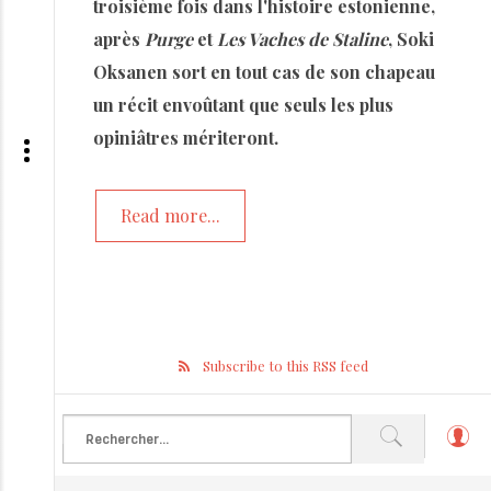
troisième fois dans l'histoire estonienne,
après
Purge
et
Les Vaches de Staline
, Soki
Oksanen sort en tout cas de son chapeau
un récit envoûtant que seuls les plus
opiniâtres mériteront.
Read more...
Subscribe to this RSS feed
L
o