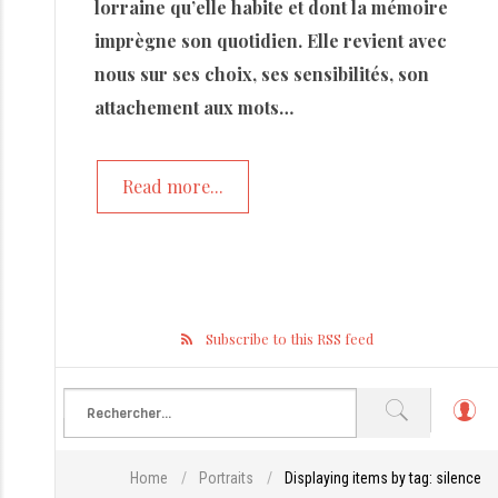
lorraine qu’elle habite et dont la mémoire
imprègne son quotidien. Elle revient avec
nous sur ses choix, ses sensibilités, son
attachement aux mots…
Read more...
Subscribe to this RSS feed
L
o
g
Home
/
Portraits
/
Displaying items by tag: silence