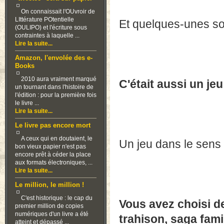
On connaissait l'OUvroir de
LIttérature POtentielle
Et quelques-unes son
(OULIPO) et l'écriture sous
contraintes à laquelle ...
Lire la suite...
Amazon, l'envolée des e-
Books
2010 aura vraiment marqué
C'était aussi un jeu 
un tournant dans l'histoire de
l'édition : pour la première fois
le livre ...
Lire la suite...
Le livre pas encore mort
A ceux qui en doutaient, le
Un jeu dans le sens d
bon vieux papier n'est pas
encore prêt à céder la place
aux formats électroniques, ...
Lire la suite...
Le million, le million !
C'est historique : le cap du
Vous avez choisi de
premier million de copies
numériques d'un livre a été
trahison, saga fam
atteint et dépassé ...