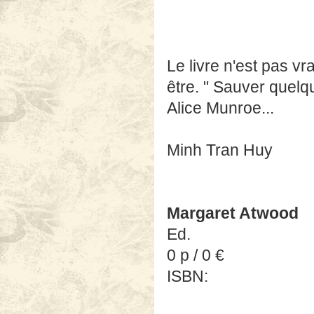
Le livre n'est pas v
être. " Sauver quel
Alice Munroe...
Minh Tran Huy
Margaret Atwood
Ed.
0 p / 0 €
ISBN: