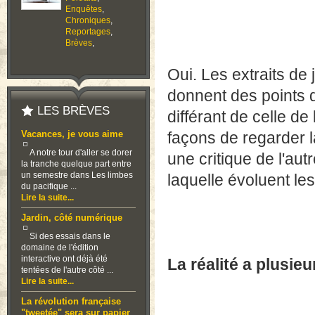
Enquêtes
,
Chroniques
,
Reportages
,
Brèves
,
Oui. Les extraits de
donnent des points d
LES BRÈVES
différant de celle de 
Vacances, je vous aime
façons de regarder l
A notre tour d'aller se dorer
une critique de l'au
la tranche quelque part entre
un semestre dans Les limbes
laquelle évoluent l
du pacifique ...
Lire la suite...
Jardin, côté numérique
Si des essais dans le
domaine de l'édition
interactive ont déjà été
La réalité a plusie
tentées de l'autre côté ...
Lire la suite...
La révolution française
"tweetée" sera sur papier