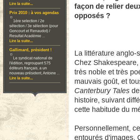
Lire la suite...
façon de relier deux
Prix 2010 : à vos agendas
opposés ?
1ère selection / 2e
sélection / 3e sélection (pour
Goncourt et Renaudot) /
Resultat Académie ...
Lire la suite...
Gallimard, président !
La littérature anglo
Le syndicat national de
Chez Shakespeare, l
l'édition, regroupant 575
éditeurs français, a un
très noble et très po
nouveau président, Antoine ...
Lire la suite...
mauvais goût, et to
Canterbury Tales
de
histoire, suivant di
cette habitude du m
Personnellement, ce
entourés d'images. C'