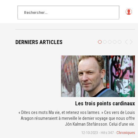
L
o
g
in
DERNIERS ARTICLES
Les trois points cardinaux
« Dites ces mots Ma vie, et retenez vos larmes. » Ces vers de Louis
Aragon résumeraient à merveille le dernier voyage que nous offre
Jón Kalman Stefánsson. Celui d’une vie.
12-10-2023 - Hits:347 -
Chroniques