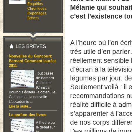
Enquêtes
,
Mélanie qui souhait
Chroniques
,
Reportages
,
c’est l’existence t
Brèves
,
A l’heure où l’on écr
LES BRÈVES
très utile d’en parl
Nouvelles du Goncourt:
réellement sensible 
Bernard Comment lauréat
2011
d’écran à la télévis
Tout passe
légumes par jour, d
de Bernard
Comment
Seulement voilà : il
(Christian
Bourgois éditeur) a obtenu le
recommandations nutr
Goncourt de la nouvelle.
L'accadémie ...
réalité difficile à a
Lire la suite...
s’apparenter à l’acc
Le parfum des livres
de nos corps différe
A l'heure où
le débat sur
Des millions de journ