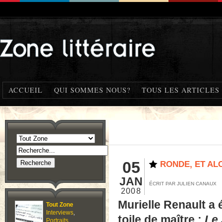
ACCUEIL
QUI SOMMES NOUS?
TOUS LES ARTICLES
05
RONDE, ET AL
JAN
ÉCRIT PAR JULIEN CANAUX
2008
Murielle Renault a
Tout Zone
Interviews
,
toile de maître :
Le 
Portraits
,