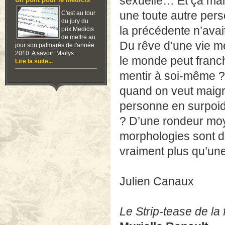
sexuelle… Et ça marc
Un pont pour le Medicis
une toute autre perso
C'est au tour
du jury du
la précédente n’ava
prix Medicis
de mettre au
Du rêve d’une vie me
jour son palmarès de l'année
2010. A savoir: Maïlys ...
le monde peut franchi
Lire la suite...
mentir à soi-même ? 
quand on veut maigr
personne en surpoids
? D’une rondeur moye
morphologies sont da
vraiment plus qu’une
Julien Canaux
Le Strip-tease de la