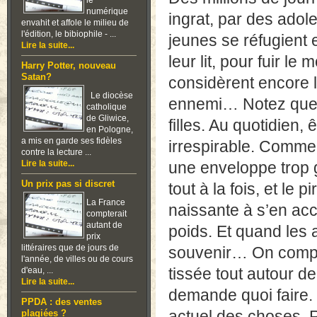
le
numérique
ingrat, par des ado
envahit et affole le milieu de
l'édition, le bibiophile - ...
jeunes se réfugient 
Lire la suite...
leur lit, pour fuir l
Harry Potter, nouveau
Satan?
considèrent encore 
Le diocèse
ennemi… Notez que l
catholique
de Gliwice,
filles. Au quotidien,
en Pologne,
a mis en garde ses fidèles
irrespirable. Comme 
contre la lecture ...
Lire la suite...
une enveloppe trop g
Un prix pas si discret
tout à la fois, et le
La France
naissante à s’en acco
compterait
autant de
poids. Et quand les 
prix
littéraires que de jours de
souvenir… On compre
l'année, de villes ou de cours
tissée tout autour de
d'eau, ...
Lire la suite...
demande quoi faire. 
PPDA : des ventes
actuel des choses. 
plagiées ?