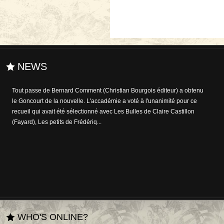
NEWS
Tout passe de Bernard Comment (Christian Bourgois éditeur) a obtenu
A l'heure où le débat sur le numérique envahit et affole le milieu de
le Goncourt de la nouvelle. L'accadémie a voté à l'unanimité pour ce
l'édition, le bibiophile - entre autres - Karl Lagerfeld (il dit détenir plus
recueil qui avait été sélectionné avec Les Bulles de Claire Castillon
de 300.000 ouvrages dans sa bibliothèque personnelle) a trouvé la
(Fayard), Les petits de Frédériq...
remède pour réconforter t...
WHO'S ONLINE?