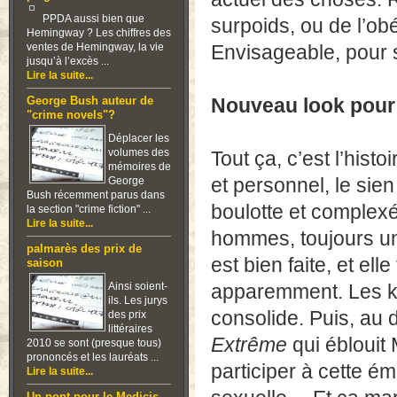
PPDA aussi bien que
surpoids, ou de l’ob
Hemingway ? Les chiffres des
ventes de Hemingway, la vie
Envisageable, pour 
jusqu’à l’excès ...
Lire la suite...
Nouveau look pour 
George Bush auteur de
"crime novels"?
Déplacer les
volumes des
Tout ça, c’est l’his
mémoires de
et personnel, le sie
George
Bush récemment parus dans
boulotte et complexé
la section "crime fiction" ...
Lire la suite...
hommes, toujours un
palmarès des prix de
est bien faite, et ell
saison
Ainsi soient-
apparemment. Les kil
ils. Les jurys
consolide. Puis, au d
des prix
littéraires
Extrême
qui éblouit 
2010 se sont (presque tous)
prononcés et les lauréats ...
participer à cette ém
Lire la suite...