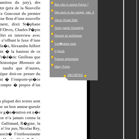
anitou du jury), des
But who is mister Paviot ?
re (prix de la Nouvelle
Des mots et des images, part. 4
x Goncourt du premier
ne fleur d\'une nouvelle
About Roald Dahl
ment, dixit St�phane
Ainsi parlait Sloterdijk
 d\'Orves, Charles P�pin
llet en interview avec
Dossier du millenium
\'offrant le luxe d\'une
Litt�rature trash
da�s, Alexandra Julhiet
nt � la hauteur de ce
Cybook
 Fr�d�ric Grolleau que
Femme arthurienne
historique
Monnaie de
Harry Potter
tandis que d\'autres,
(que doit-on penser du
ARCHIVES
nt � l\'emporte-pi�ce
compte � propos d\'un
plupart des textes sont
nne un bon amuse-gueule
elle g�n�ration est n�e
n n\'a jamais connu la
s Gallimard, R�gine, la
n\'ira pas
, Nicolas Rey,
suscit� l\'enthousiasme