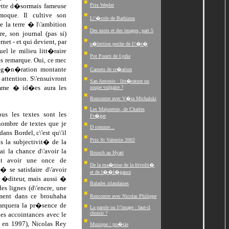
cette d�sormais fameuse
Prix Wepler
moque. Il cultive son
L\'�cole de Barbizon
 la terre � l\'ambition
Des mots et des images, part 5
e, son journal (pas si)
ernet - et qui devient, par
s�lection poche de l\'�t�
uel le milieu litt�raire
Pot Pourri de Lydie
les remarque. Oui, ce mec
ex-g�n�ration montante
Carnets de cr�ation
ttention. S\'ensuivront
San Antonio : litt�rature ou
omme � id�es aura les
soupe vulgaire ?
Rencontre avec V�ra Michalski
Les Majorettes, de Charles
us les textes sont les
Fr�ger
nombre de textes que je
D comme...
ans Bordel, c\'est qu\'il
Prix St Valentin 2002
s la subjectivit� de la
ai la chance d\'avoir la
Brunch au Hyatt
ait avoir une once de
De la ma�trise de la frivolit�
� se satisfaire d\'avoir
et de l��l�gance
 �diteur, mais aussi �
Balades irlandaises
s lignes (d\'encre, une
ement dans ce brouhaha
Rencontre avec Nicolas Philippe
emarquera la pr�sence de
La parole ou l\'image : faut-il
choisir ?
es accointances avec le
 en 1997), Nicolas Rey
Musique / po�sie