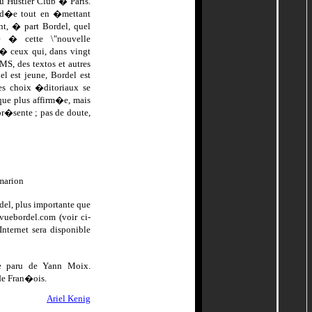
au Hustler Club � Paris.
'id�e tout en �mettant
t, � part Bordel, quel
rle � cette \"nouvelle
 ceux qui, dans vingt
S, des textos et autres
el est jeune, Bordel est
es choix �ditoriaux se
ique plus affirm�e, mais
 pr�sente ; pas de doute,
mmarion
del, plus importante que
vuebordel.com (voir ci-
ternet sera disponible
ge paru de Yann Moix.
ude Fran�ois.
Ariel Kenig