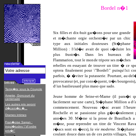
Bordel n�1
Six filles et dix-huit gar�ons pour une grande
et m�chante orgie orchestr�e par un chic
type aux initiales douteuses (St�phane
Million) : l\'id�e avait de quoi s�duire les
plus frustr�s. Dans les bureaux de
Flammarion, tout le monde tripote ses m�ches
rebelles en essayant de trouver un titre � ce 
optera finalement pour \"Bordel\" puisqu\'ici co
parfois, � �viter la putasserie. Pourtant, au-del
provocateur (et, par cons�quent, tr�s bourgeois),
d\'un banlieusard plus maso que sado.
Temp�te sous la Coupole
Amette, Goncourt du
Jeune homme de Seine-et-Marne (il para�t q
centenaire
facilement sur une carte), St�phane Million a d
Les autres prix seront
commencement. Nouveau r�ac avant l\'heure
d�cern�s �...
Rochelle et se passionne plus g�n�ralement p
Drames intimes
ann�es 30. M�me si la prose de Brasillach a u
Fran�oise Sagan :
m�ne, pour reprendre un titre de Vincent Rava
inqui�tudes \"d\'ordre
r�acs sont en �ecs),
la vie moderne
. St�phane v
priv�\"
coulant douce dans un de ces petits villages, Touq