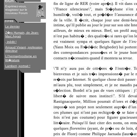
fin de ligne de RER (voire apr�s). Il vit dans 
Exprimez-vous,
\"France silencieuse\", mais St�phane s\'en 
réagissez sur le
nouveau Forum
humilit�, voil� tout, et pr�f�re l\'assurance de
de la ville. Il �crit, chaque jour une demi-heur
intime, qu\'il publie au jour le jour sur son site Int
Le dernier
ailleurs, de mieux en mieux. Bref, un profil auq
Z�ro Humain, de Jean-
n\'est pas habitu� ; des qualit�s si rares qu\'on 
Marc Agrati
est vraiment sympa et quelques figure de l\'
, inédit !
(Yann Moix ou Fr�d�ric Beigbeder) lui portent a
Arnaud Viviant, profession
directeur
des correspondances pouss�es et le jeune h
L\'hermaphrodisme en
contacts n�cessaires quand il montera sa revue.
litt�rature
Lambert, portrait !
\"Il n\'y aura pas de crit�res � l\'entr�e. To
bienvenus et je suis tr�s impressionn� par le 
re�ois par Internet. Si quelque chose doit passer d
m\'aura plu, tout simplement, et je ne maudis pa
s�lection. Bordel n\'a pas de vues critiques : j\'
libert� de suivre mon instinct\". S\'il dev
Rastignacquerie, Million pourrait d\'ores et d�j
impos� son projet non seulement aupr�s d\'un
ces plumes qui n\'ont pas rechign� � se faire de
fois n\'est pas coutume) pour figurer gracieus
litt�raire. Puisqu\'il faut citer des noms, on r
quelques
florentins
(ayant, de pr�s ou de loin, d
prix de Flore) comme Philippe Jaenada (laur�at