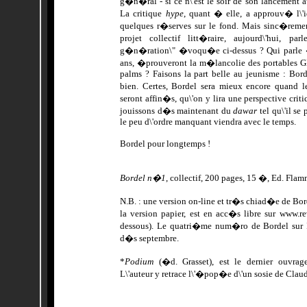
g�n�ral - si ce n\'est le soir de son lancement 
La critique
hype
, quant � elle, a approuv� l\
quelques r�serves sur le fond. Mais sinc�remen
projet collectif litt�raire, aujourd\'hui, pa
g�n�ration\" �voqu�e ci-dessus ? Qui parle �
ans, �prouveront la m�lancolie des portables GM
palms ? Faisons la part belle au jeunisme : Bord
bien. Certes, Bordel sera mieux encore quand l
seront affin�s, qu\'on y lira une perspective crit
jouissons d�s maintenant du
dawar
tel qu\'il se
le peu d\'ordre manquant viendra avec le temps.
Bordel pour longtemps !
Bordel n�1
, collectif, 200 pages, 15 �, Ed. Fla
N.B. : une version on-line et tr�s chiad�e de Bor
la version papier, est en acc�s libre sur www.re
dessous). Le quatri�me num�ro de Bordel sur In
d�s septembre.
*
Podium
(�d. Grasset), est le dernier ouvra
L\'auteur y retrace l\'�pop�e d\'un sosie de Cla