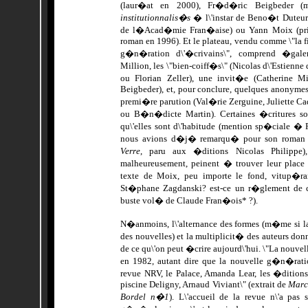
(laur�at en 2000), Fr�d�ric Beigbeder (m
institutionnalis�s
� l\'instar de Beno�t Duteurt
de l�Acad�mie Fran�aise) ou Yann Moix (pri
roman en 1996). Et le plateau, vendu comme \"la fi
g�n�ration d\'�crivains\", comprend �gale
Million, les \"bien-coiff�s\" (Nicolas d\'Estienne
ou Florian Zeller), une invit�e (Catherine Mi
Beigbeder), et, pour conclure, quelques anonymes s
premi�re parution (Val�rie Zerguine, Juliette Ca
ou B�n�dicte Martin). Certaines �critures so
qu\'elles sont d\'habitude (mention sp�ciale �
nous avions d�j� remarqu� pour son roman 
Verre
, paru aux �ditions Nicolas Philippe), 
malheureusement, peinent � trouver leur place 
texte de Moix, peu importe le fond, vitup�ra
St�phane Zagdanski? est-ce un r�glement de 
buste vol� de Claude Fran�ois* ?).
N�anmoins, l\'alternance des formes (m�me si la 
des nouvelles) et la multiplicit� des auteurs do
de ce qu\'on peut �crire aujourd\'hui. \"La nouv
en 1982, autant dire que la nouvelle g�n�ratio
revue NRV, le Palace, Amanda Lear, les �dition
piscine Deligny, Arnaud Viviant\" (extrait de
Marc 
Bordel n�1
). L\'accueil de la revue n\'a pas 