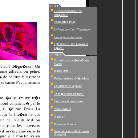
L\'hermaphrodisme en
litt�rature
Swimming Pool
L\'Aventure c\'est l\'Aventure !
Des anges et des pages
Que reste-t-il des nouveaux
r�acs ?
Exposition Fran�ois-Marie
Banier
spectacle d�go�tant. On
mme ailleurs, on peine,
Bordel n�1
� de ce titre faussement
Petites maisons d\'�ditions
 se cache l\'acharnement
La Maman et la putain
Ta m�re dans un livre !
ue �a se trouve tr�s
Des mots et des images
\'abord commenc� par le
, il �tudie Drieu La
Arthur Miller
our la litt�rature des
A table !
n peu vieilli, Million
Bruxelles la belle
lec (tous les nouveaux
it sa vingtaine en se la
Salon du Livre 2003 : mode
d\'emploi
uin, que l\'on trouve en