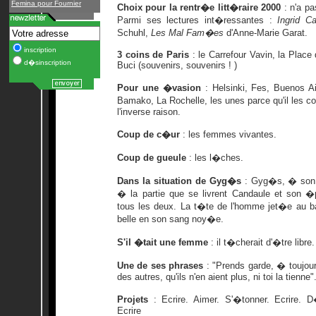
Femina pour Fournier
Choix pour la rentr�e litt�raire 2000
: n'a pa
Parmi ses lectures int�ressantes :
Ingrid 
Schuhl,
Les Mal Fam�es
d'Anne-Marie Garat.
inscription
3 coins de Paris
: le Carrefour Vavin, la Plac
d�sinscription
Buci (souvenirs, souvenirs ! )
Pour une �vasion
: Helsinki, Fes, Buenos A
Bamako, La Rochelle, les unes parce qu'il les c
l'inverse raison.
Coup de c�ur
: les femmes vivantes.
Coup de gueule
: les l�ches.
Dans la situation de Gyg�s
: Gyg�s, � son a
� la partie que se livrent Candaule et son �
tous les deux. La t�te de l'homme jet�e au bai
belle en son sang noy�e.
S'il �tait une femme
: il t�cherait d'�tre libre.
Une de ses phrases
: "Prends garde, � toujour
des autres, qu'ils n'en aient plus, ni toi la tienne"
Projets
: Ecrire. Aimer. S'�tonner. Ecrire. 
Ecrire