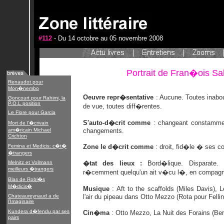
#112
- Du 14 octobre au 05 novembre 2008
Portrait de Fran�ois Sa
Renaudot pour
Mon�nembo
Oeuvre repr�sentative
: Aucune. Toutes inabou
Goncourt pour Rahimi, la
P.O.L position
de vue, toutes diff�rentes.
Le Flore pour Garcia
S'auto-d�crit comme
: changeant constamme
Mort de l'�crivain
am�ricain Michael
changements.
Crichton
Femina et Medicis: c�t�
Zone le d�crit comme
: droit, fid�le � ses co
�trangers
Melnitz et Vollmann
�tat des lieux :
Bord�lique. Disparate.
meilleurs �trangers
r�cemment quelqu'un ait v�cu l�, en compagn
Blas de Robl�s
M�dicis�
Musique
: Aft to the scaffolds (Miles Davis)
Chateaureynaud a de
l'air du pipeau dans Otto Mezzo (Rota pour Fellin
l'Imaginaire
Kundera d�fendu par ses
Cin�ma
: Otto Mezzo, La Nuit des Forains (Be
pairs